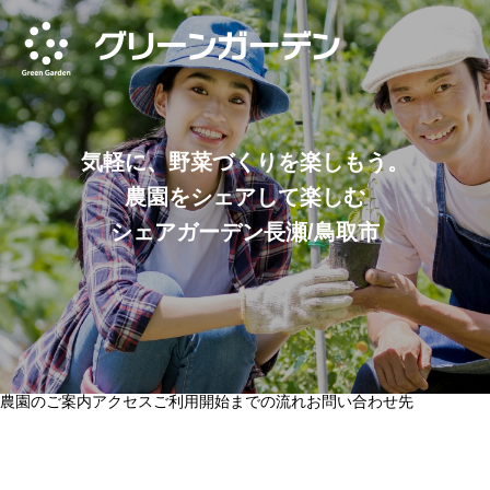
気軽に、野菜づくりを楽しもう。
農園をシェアして楽しむ
シェアガーデン長瀬/鳥取市
農園のご案内
アクセス
ご利用開始までの流れ
お問い合わせ先